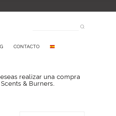
Aceites Aromáticos
Aceites Esenciales
Sinergías
Search
for:
G
CONTACTO
Aceites Aromáticos
 deseas realizar una compra
Aceites Esenciales
 Scents & Burners.
Sinergías