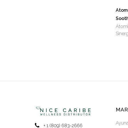
Atomi
Soot
Atomi
Sinerg
MAR
Ayun
+ 1 (809) 683-2666