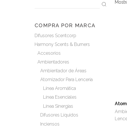
Mostr
Search
for:
COMPRA POR MARCA
Difusores Scentcorp
Harmony Scents & Burners
Accesorios
Ambientadores
Ambientador de Áreas
Atomizador Para Lencería
Línea Aromática
Línea Esenciales
Atomi
Línea Sinergias
Ambie
Difusores Líquidos
Lence
Inciensos