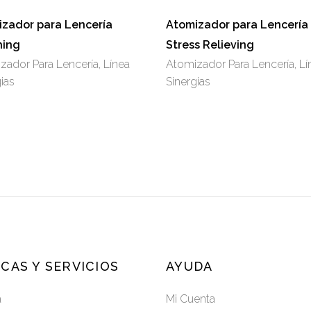
Las
Las
opciones
opciones
zador para Lencería
Atomizador para Lencería
se
se
hing
Stress Relieving
pueden
pueden
zador Para Lencería
,
Línea
Atomizador Para Lencería
,
Lí
elegir
elegir
ias
Sinergias
en
en
la
la
página
página
de
de
producto
producto
CAS Y SERVICIOS
AYUDA
a
Mi Cuenta