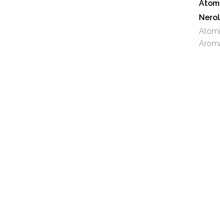
Atomi
Nerol
Atomi
Aromá