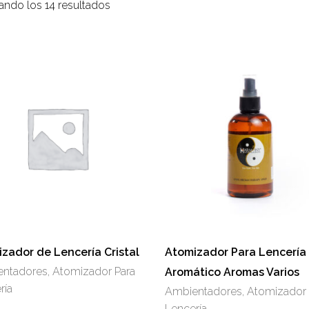
ando los 14 resultados
Aceites de Masaje
Cerámica
Arcillas
Iónico
Envolturas
Madera
Exfoliantes
Roll-On Terapéutico
Sales de Baño
Este
producto
tiene
múltiples
variantes.
Las
opciones
zador de Lencería Cristal
Atomizador Para Lencería
se
ntadores
,
Atomizador Para
Aromático Aromas Varios
pueden
ría
Ambientadores
,
Atomizador 
elegir
Lencería