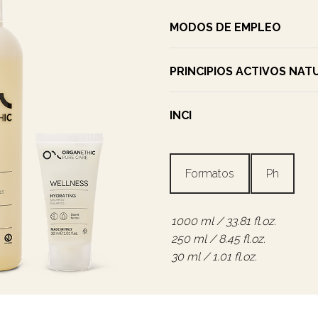
Arcillas
Iónico
MODOS DE EMPLEO
Envolturas
Madera
Exfoliantes
PRINCIPIOS ACTIVOS NAT
Roll-On Terapéutico
Sales de Baño
INCI
Formatos
Ph
1000 ml / 33.81 fl.oz.
250 ml / 8.45 fl.oz.
30 ml / 1.01 fl.oz.