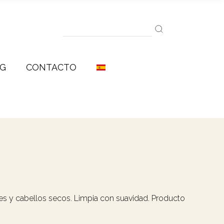
Aceites Aromáticos
Search
Aceites Esenciales
for:
Sinergías
G
CONTACTO
Aceites Aromáticos
Aceites Esenciales
Sinergías
es y cabellos secos. Limpia con suavidad. Producto