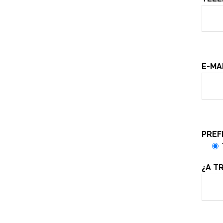
E-MA
PREF
¿A T