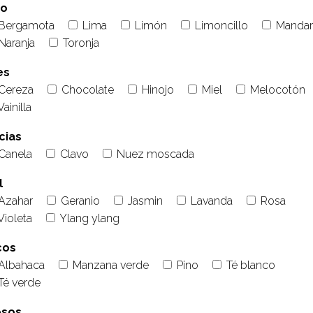
co
Bergamota
Lima
Limón
Limoncillo
Mandar
Naranja
Toronja
es
Cereza
Chocolate
Hinojo
Miel
Melocotón
Vainilla
cias
Canela
Clavo
Nuez moscada
l
Azahar
Geranio
Jasmin
Lavanda
Rosa
Violeta
Ylang ylang
cos
Albahaca
Manzana verde
Pino
Té blanco
Té verde
osos