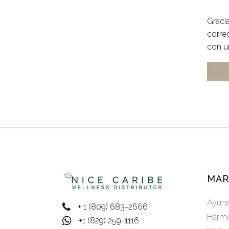
Gracia
corre
con u
MAR
Ayun
+ 1 (809) 683-2666
Harmo
+1 (829) 259-1116