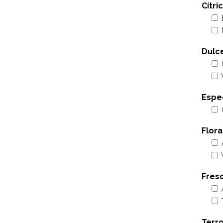
Cítri
Dulc
Espe
Flora
Fres
Terr