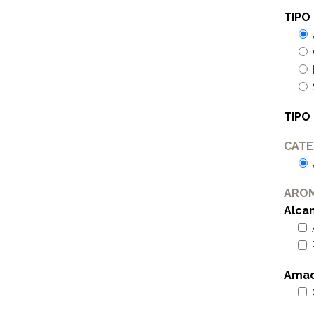
TIPO
TIPO
CATE
ARO
Alca
Ama