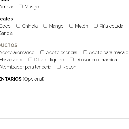
Ámbar
Musgo
icales
Coco
Chinola
Mango
Melón
Piña colada
Sandía
DUCTOS
Aceite aromático
Aceite esencial
Aceite para masaje
Masajeador
Difusor líquido
Difusor en cerámica
Atomizador para lencería
Rollon
NTARIOS
(Opcional)