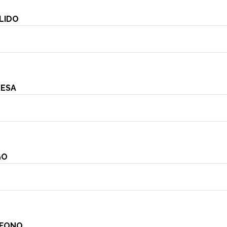
Arcillas
Iónico
LIDO
Envolturas
Madera
Exfoliantes
Roll-On Terapéutico
Sales de Baño
ESA
GO
ÉFONO