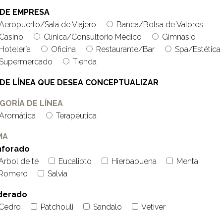
 DE EMPRESA
Aeropuerto/Sala de Viajero
Banca/Bolsa de Valores
Casino
Clínica/Consultorio Médico
Gimnasio
Hotelería
Oficina
Restaurante/Bar
Spa/Estética
Supermercado
Tienda
 DE LÍNEA QUE DESEA CONCEPTUALIZAR
GORÍA DE LÍNEA
Aromática
Terapéutica
MA
nforado
Arbol de té
Eucalipto
Hierbabuena
Menta
Romero
Salvia
derado
Cedro
Patchouli
Sandalo
Vetiver