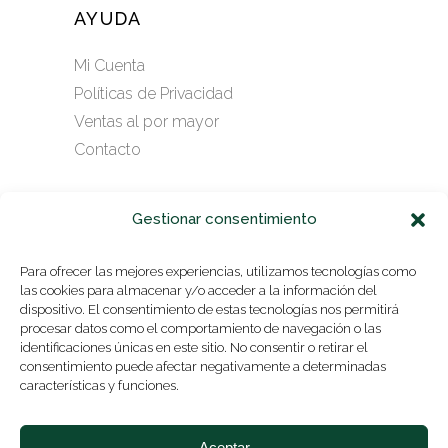
AYUDA
Mi Cuenta
Políticas de Privacidad
Ventas al por mayor
Contacto
Gestionar consentimiento
SUSCRÍBASE A NUESTRO
NEWSLETTER
Para ofrecer las mejores experiencias, utilizamos tecnologías como
las cookies para almacenar y/o acceder a la información del
dispositivo. El consentimiento de estas tecnologías nos permitirá
procesar datos como el comportamiento de navegación o las
identificaciones únicas en este sitio. No consentir o retirar el
ENVIAR
consentimiento puede afectar negativamente a determinadas
características y funciones.
Aceptar