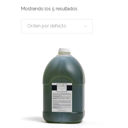
Mostrando los 5 resultados
Orden por defecto
Este
producto
tiene
múltiples
variantes.
Las