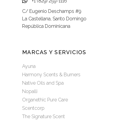
+1 (829) 259-1116
C/ Eugenio Deschamps #9
La Castellana, Santo Domingo
República Dominicana
MARCAS Y SERVICIOS
Ayuna
Harmony Scents & Burners
Native Oils and Spa
Nopalli
Organethic Pure Care
Scentcorp
The Signature Scent