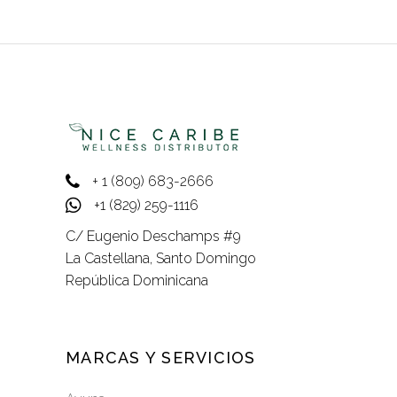
de
producto
+ 1 (809) 683-2666
+1 (829) 259-1116
C/ Eugenio Deschamps #9
La Castellana, Santo Domingo
República Dominicana
MARCAS Y SERVICIOS