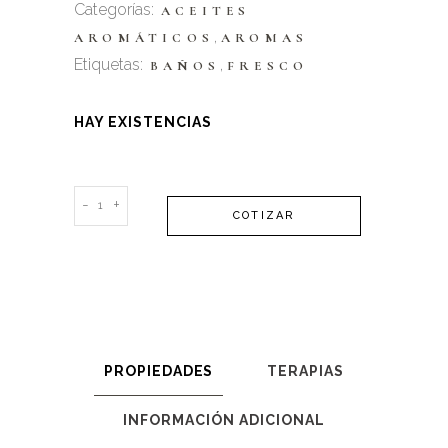
Categorías:
ACEITES
,
AROMÁTICOS
AROMAS
Etiquetas:
,
BAÑOS
FRESCO
HAY EXISTENCIAS
Aceite
-
+
COTIZAR
Aromático
Sweet
Meadow
quantity
PROPIEDADES
TERAPIAS
INFORMACIÓN ADICIONAL