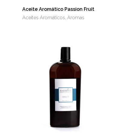
Aceite Aromático Passion Fruit
Aceites Aromáticos
,
Aromas
Este
producto
tiene
múltiples
variantes.
Las
opciones