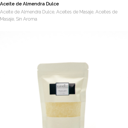
en
Aceite de Almendra Dulce
la
Aceite de Almendra Dulce
,
Aceites de Masaje
,
Aceites de
página
Masaje
,
Sin Aroma
de
producto
Este
producto
tiene
múltiples
variantes.