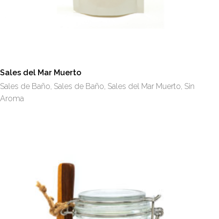
Las
opciones
se
pueden
elegir
en
Sales del Mar Muerto
la
Sales de Baño
,
Sales de Baño
,
Sales del Mar Muerto
,
Sin
página
Aroma
de
producto