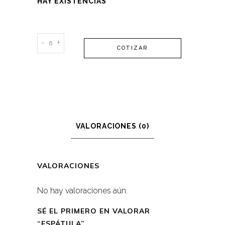
HAY EXISTENCIAS
Espátula
-
+
COTIZAR
quantity
VALORACIONES (0)
VALORACIONES
No hay valoraciones aún.
SÉ EL PRIMERO EN VALORAR
“ESPÁTULA”