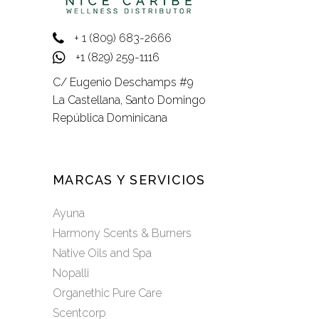
+ 1 (809) 683-2666
+1 (829) 259-1116
C/ Eugenio Deschamps #9
La Castellana, Santo Domingo
República Dominicana
MARCAS Y SERVICIOS
Ayuna
Harmony Scents & Burners
Native Oils and Spa
Nopalli
Organethic Pure Care
Scentcorp