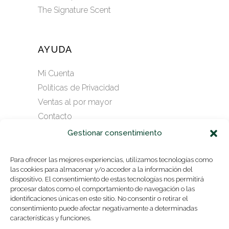
The Signature Scent
AYUDA
Mi Cuenta
Políticas de Privacidad
Ventas al por mayor
Contacto
Gestionar consentimiento
SUSCRÍBASE A NUESTRO
Para ofrecer las mejores experiencias, utilizamos tecnologías como
las cookies para almacenar y/o acceder a la información del
NEWSLETTER
dispositivo. El consentimiento de estas tecnologías nos permitirá
procesar datos como el comportamiento de navegación o las
identificaciones únicas en este sitio. No consentir o retirar el
consentimiento puede afectar negativamente a determinadas
ENVIAR
características y funciones.