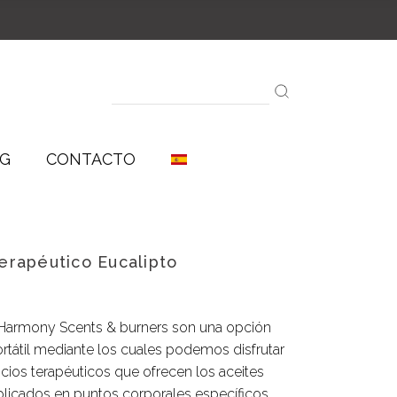
Aceites Aromáticos
Aceites Esenciales
Sinergías
Search
for:
G
CONTACTO
Aceites Aromáticos
erapéutico Eucalipto
Aceites Esenciales
Sinergías
 Harmony Scents & burners son una opción
ortátil mediante los cuales podemos disfrutar
icios terapéuticos que ofrecen los aceites
plicados en puntos corporales específicos.