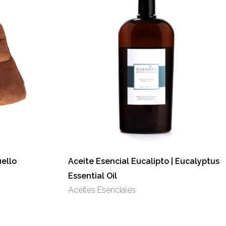
Este
producto
tiene
múltiples
variantes.
Las
opciones
se
ello
Aceite Esencial Eucalipto | Eucalyptus
pueden
Essential Oil
elegir
Aceites Esenciales
en
la
página