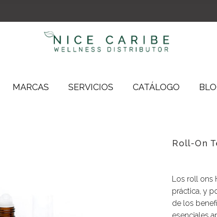
Almohadas Terapéuticas
Ambientador de Áreas
Complementos
Atomizador Para Lencería
Lencería
Difusores Líquidos
Madera
Inciensos
MARCAS
SERVICIOS
CATÁLOGO
BLO
Aceites de Masaje
Cerámica
Arcillas
Iónico
Almohadas Terapéuticas
Ambientador de Áreas
Envolturas
Madera
Roll-On T
Complementos
Atomizador Para Lencería
Exfoliantes
Lencería
Difusores Líquidos
Roll-On Terapéutico
Madera
Inciensos
Los roll ons
Sales de Baño
práctica, y p
de los benef
esenciales a