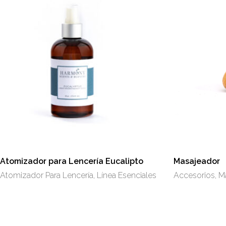
Este
producto
tiene
múltiples
variantes.
Las
opciones
se
Atomizador para Lencería Eucalipto
Masajeador
pueden
Atomizador Para Lencería
,
Línea Esenciales
Accesorios
,
M
elegir
en
la
página