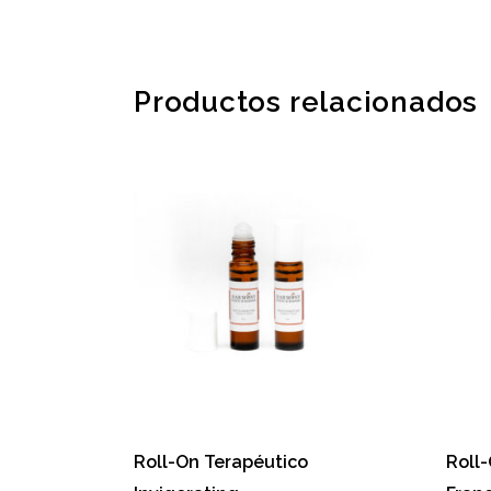
de
producto
Productos relacionados
Este
producto
tiene
múltiples
variantes.
Las
opciones
Roll-On Terapéutico
Roll
se