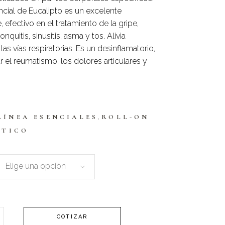
ncial de Eucalipto es un excelente
 efectivo en el tratamiento de la gripe,
onquitis, sinusitis, asma y tos. Alivia
as vías respiratorias. Es un desinflamatorio,
ar el reumatismo, los dolores articulares y
,
LÍNEA ESENCIALES
ROLL-ON
UTICO
Elige una opción
COTIZAR