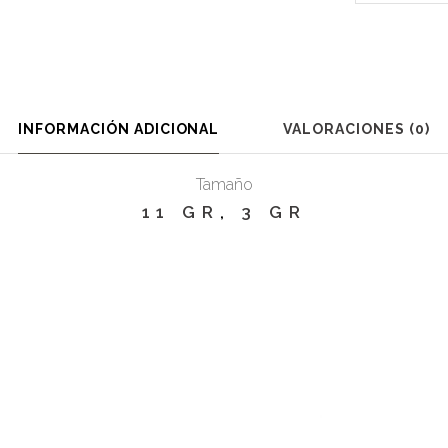
On
Terapéutico
Eucalipto
quantity
INFORMACIÓN ADICIONAL
VALORACIONES (0)
Tamaño
11 GR
,
3 GR