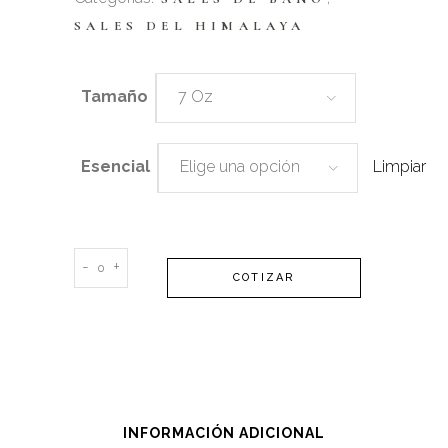
SALES DEL HIMALAYA
Tamaño
7 Oz
Esencial
Elige una opción
Limpiar
Sales
-
+
COTIZAR
del
Himalaya
&
Toque
Esencial
quantity
INFORMACIÓN ADICIONAL