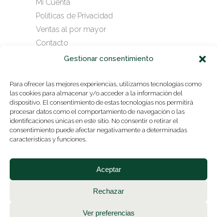
Mi Cuenta
Políticas de Privacidad
Ventas al por mayor
Contacto
Gestionar consentimiento
SUSCRÍBASE A NUESTRO
Para ofrecer las mejores experiencias, utilizamos tecnologías como
las cookies para almacenar y/o acceder a la información del
NEWSLETTER
dispositivo. El consentimiento de estas tecnologías nos permitirá
procesar datos como el comportamiento de navegación o las
identificaciones únicas en este sitio. No consentir o retirar el
consentimiento puede afectar negativamente a determinadas
ENVIAR
características y funciones.
Aceptar
Rechazar
Ver preferencias