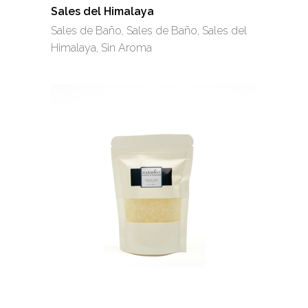
se
Sales del Himalaya
pueden
Sales de Baño
,
Sales de Baño
,
Sales del
elegir
Himalaya
,
Sin Aroma
en
la
página
de
producto
Este
producto
tiene
múltiples
variantes.
Las
opciones