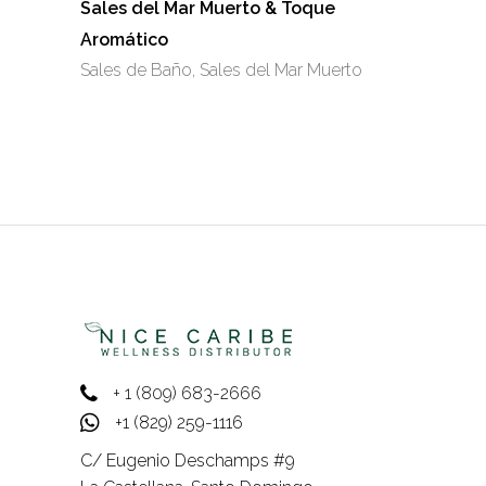
se
Sales del Mar Muerto & Toque
pueden
Aromático
elegir
Sales de Baño
,
Sales del Mar Muerto
en
la
página
de
producto
+ 1 (809) 683-2666
+1 (829) 259-1116
C/ Eugenio Deschamps #9