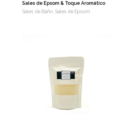
se
Sales de Epsom & Toque Aromático
pueden
Sales de Baño
,
Sales de Epsom
elegir
en
la
página
de
producto
Este
producto
tiene
múltiples
variantes.
Las
opciones