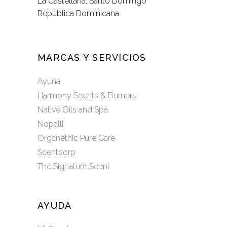
La Castellana, Santo Domingo
República Dominicana
MARCAS Y SERVICIOS
Ayuna
Harmony Scents & Burners
Native Oils and Spa
Nopalli
Organethic Pure Care
Scentcorp
The Signature Scent
AYUDA