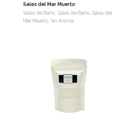
se
Sales del Mar Muerto
pueden
Sales de Baño
,
Sales de Baño
,
Sales del
elegir
Mar Muerto
,
Sin Aroma
en
la
página
de
producto
Este
producto
tiene
múltiples
variantes.
Las
opciones