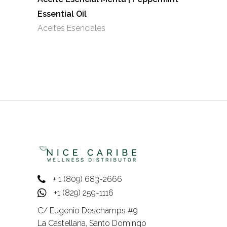
pueden
Essential Oil
elegir
Aceites Esenciales
en
la
página
de
producto
+ 1 (809) 683-2666
+1 (829) 259-1116
C/ Eugenio Deschamps #9
La Castellana, Santo Domingo