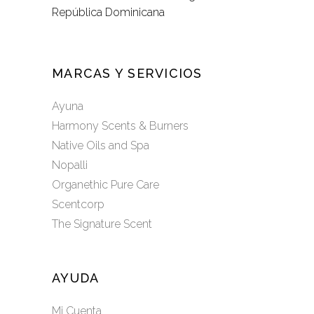
República Dominicana
MARCAS Y SERVICIOS
Ayuna
Harmony Scents & Burners
Native Oils and Spa
Nopalli
Organethic Pure Care
Scentcorp
The Signature Scent
AYUDA
Mi Cuenta