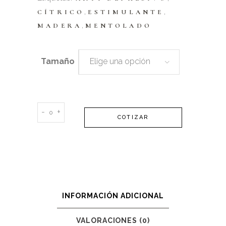
,
,
CÍTRICO
ESTIMULANTE
,
MADERA
MENTOLADO
Tamaño
Elige una opción
Sinergía
-
+
COTIZAR
Invigorating
quantity
INFORMACIÓN ADICIONAL
VALORACIONES (0)