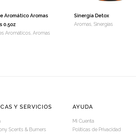
te Aromático Aromas
Sinergía Detox
Aromas
,
Sinergías
s 0.5oz
es Aromáticos
,
Aromas
CAS Y SERVICIOS
AYUDA
a
Mi Cuenta
ny Scents & Burners
Políticas de Privacidad