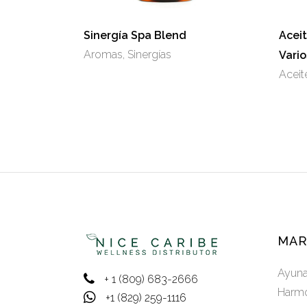
Sinergía Spa Blend
Acei
Aromas
,
Sinergías
Vario
Aceit
MAR
Ayun
+ 1 (809) 683-2666
Harmo
+1 (829) 259-1116