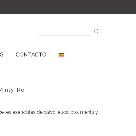
Aceites Aromáticos
Aceites Esenciales
Sinergías
Search
for:
G
CONTACTO
Aceites Aromáticos
Minty-Ro
Aceites Esenciales
Sinergías
eites esenciales de calvo, eucalipto, menta y