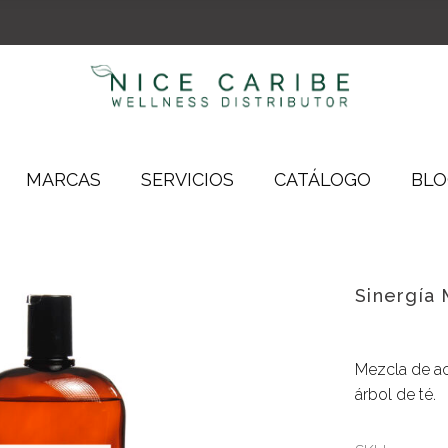
Almohadas Terapéuticas
Ambientador de Áreas
Complementos
Atomizador Para Lencería
Lencería
Difusores Líquidos
Madera
Inciensos
MARCAS
SERVICIOS
CATÁLOGO
BLO
Aceites de Masaje
Cerámica
Arcillas
Iónico
Almohadas Terapéuticas
Ambientador de Áreas
Envolturas
Madera
Sinergía 
Complementos
Atomizador Para Lencería
Exfoliantes
Lencería
Difusores Líquidos
Roll-On Terapéutico
Madera
Inciensos
Mezcla de ac
Sales de Baño
árbol de té.